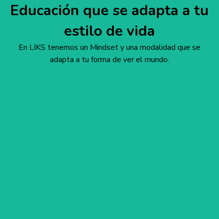
Educación que se adapta a tu
estilo de vida
En LIKS tenemos un Mindset y una modalidad que se
adapta a tu forma de ver el mundo.
Glosario LIKS
Modelo Virtual
Modelo Presencial
Glosario LIKS
LIKS
nos atrevemos a hacer que las cosas sucedan y