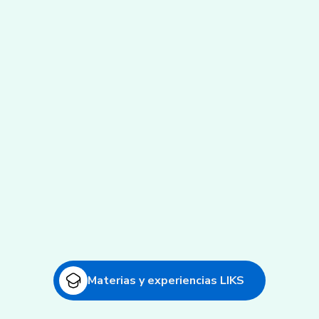
Modelo Presencial
Robótica - FIRST
Modalidad:
presencial
Grados:
todos los niveles
Más detalles
Materias y experiencias LIKS