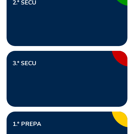
2
.° SECU
3
.° SECU
1
.° PREPA