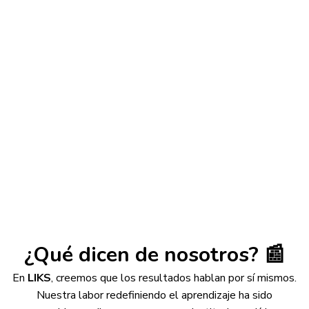
Transformarse en una persona
ejemplar
El propósito final es que estos valores
trasciendan todas las materias, clases y
experiencias para que se conviertan en parte de
la vida diaria, formando personas felices que
hagan del mundo un mejor lugar para vivir.
¿Qué dicen de nosotros? 📰
En
LIKS
, creemos que los resultados hablan por sí mismos.
Nuestra labor redefiniendo el aprendizaje ha sido