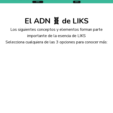
El ADN 🧬 de LIKS
Los siguientes conceptos y elementos forman parte
importante de la esencia de LIKS
Selecciona cualquiera de las 3 opciones para conocer más:
Manifiesto LIKS
Perfil de egreso LIKS (ISTE Standards)
Marco de referencia del WEF
Manifiesto LIKS
El
Manifiesto LIKS
es el conjunto de ocho
valores
fundamentales que guían todas las materias y