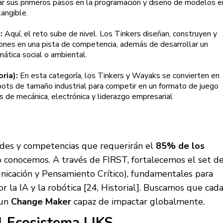
dar sus primeros pasos en la programación y diseño de modelos e
tangible.
:
Aquí, el reto sube de nivel. Los Tinkers diseñan, construyen y
nes en una pista de competencia, además de desarrollar un
ática social o ambiental.
ria):
En esta categoría, los Tinkers y Wayaks se convierten en
bots de tamaño industrial para competir en un formato de juego
s de mecánica, electrónica y liderazgo empresarial
dades y competencias que requerirán el
85% de los
 conocemos. A través de FIRST, fortalecemos el set d
nicación y Pensamiento Crítico), fundamentales para
r la IA y la robótica [24, Historial]. Buscamos que cad
 un
Change Maker
capaz de impactar globalmente.
l Ecosistema LIKS