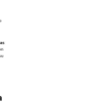
o
as
en
su
a